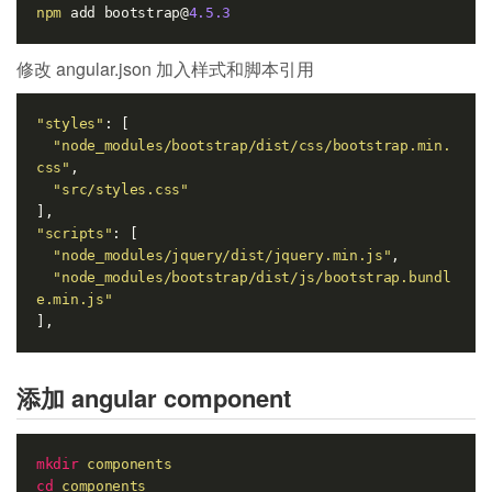
npm
 add bootstrap@
4.5
.3
修改 angular.json 加入样式和脚本引用
"styles"
: [

"node_modules/bootstrap/dist/css/bootstrap.min.
css"
,

"src/styles.css"
"scripts"
: [

"node_modules/jquery/dist/jquery.min.js"
,

"node_modules/bootstrap/dist/js/bootstrap.bundl
e.min.js"
添加 angular component
mkdir
components
cd
components