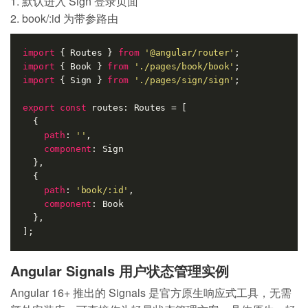
默认进入 Sign 登录页面
book/:id 为带参路由
import
 { Routes } 
from
'@angular/router'
import
 { Book } 
from
'./pages/book/book'
import
 { Sign } 
from
'./pages/sign/sign'
;

export
const
 routes: Routes = [

  {

path
: 
''
,

component
: Sign

  },

  {

path
: 
'book/:id'
,

component
: Book

  },

Angular Signals 用户状态管理实例
Angular 16+ 推出的 Signals 是官方原生响应式工具，无需