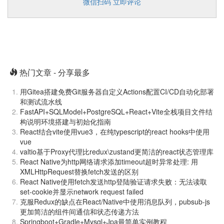
微信扫码 立即评论
热门文章 - 分享最多
用Gitea搭建免费Git服务器自定义Actions配置CI/CD自动化部署
和测试流水线
FastAPI+SQLModel+PostgreSQL+React+Vite全栈项目文件结
构说明环境搭建与初始化指南
React结合vite使用vue3，在纯typescript的react hooks中使用
vue
valtio基于Proxy代理比redux\zustand更简洁的react状态管理库
React Native为http网络请求添加timeout超时异常处理: 用
XMLHttpRequest替换fetch发送的区别
React Native使用fetch发送http登陆验证请求失败：无法读取
set-cookie并显示network request failed
克服Redux的缺点在React/Native中使用消息队列，pubsub-js
更加简洁的组件间通信和状态传递方法
Springboot+Gradle+Mysql+Jpa最简单实例教程