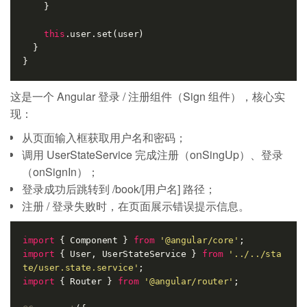
    }

this
.user.set(user)

  }

这是一个 Angular 登录 / 注册组件（Sign 组件），核心实
现：
从页面输入框获取用户名和密码；
调用 UserStateService 完成注册（onSingUp）、登录
（onSignIn）；
登录成功后跳转到 /book/[用户名] 路径；
注册 / 登录失败时，在页面展示错误提示信息。
import
 { Component } 
from
'@angular/core'
import
 { User, UserStateService } 
from
'../../sta
te/user.state.service'
import
 { Router } 
from
'@angular/router'
;
