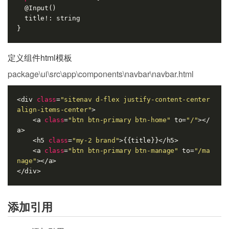
  @Input()

  title!: string

定义组件html模板
package\ui\src\app\components\navbar\navbar.html
<div 
class
=
"sitenav d-flex justify-content-center 
align-items-center"
>

    <a 
class
=
"btn btn-primary btn-home"
 to=
"/"
></
a>

    <h5 
class
=
"my-2 brand"
>{{title}}</h5>

    <a 
class
=
"btn btn-primary btn-manage"
 to=
"/ma
nage"
></a>

添加引用