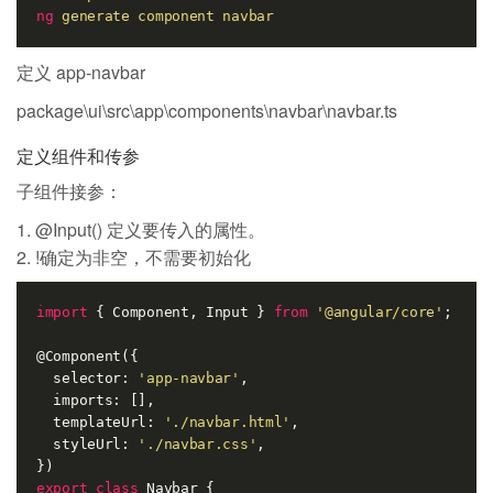
ng
generate component navbar
定义 app-navbar
package\ui\src\app\components\navbar\navbar.ts
定义组件和传参
子组件接参：
@Input() 定义要传入的属性。
!确定为非空，不需要初始化
import
 { Component, Input } 
from
'@angular/core'
;

@Component({

  selector: 
'app-navbar'
,

  imports: [],

  templateUrl: 
'./navbar.html'
,

  styleUrl: 
'./navbar.css'
,

export
class
Navbar
 {