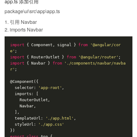
app.ts 添加引用
package\ui\src\app\app.ts
引用 Navbar
imports Navbar
import
 { Component, signal } 
from
'@angular/cor
e'
import
 { RouterOutlet } 
from
'@angular/router'
import
 { Navbar } 
from
'./components/navbar/navba
r'
;

@Component({

  selector: 
'app-root'
,

  imports: [

    RouterOutlet,

    Navbar,

  ],

  templateUrl: 
'./app.html'
,

  styleUrl: 
'./app.css'
export
class
App
 {