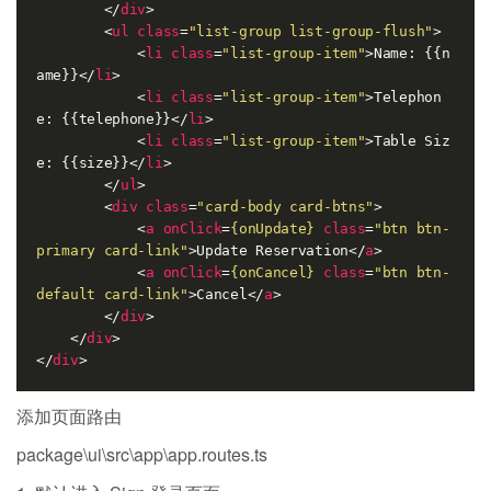
</
div
>
<
ul
class
=
"list-group list-group-flush"
>
<
li
class
=
"list-group-item"
>
Name: {{n
ame}}
</
li
>
<
li
class
=
"list-group-item"
>
Telephon
e: {{telephone}}
</
li
>
<
li
class
=
"list-group-item"
>
Table Siz
e: {{size}}
</
li
>
</
ul
>
<
div
class
=
"card-body card-btns"
>
<
a
onClick
=
{onUpdate}
class
=
"btn btn-
primary card-link"
>
Update Reservation
</
a
>
<
a
onClick
=
{onCancel}
class
=
"btn btn-
default card-link"
>
Cancel
</
a
>
</
div
>
</
div
>
</
div
>
添加页面路由
package\ui\src\app\app.routes.ts