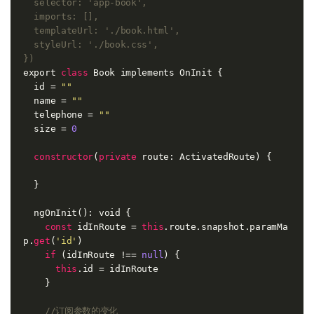
  selector: 
'app-book'
,

  imports: [],

  templateUrl: 
'./book.html'
,

  styleUrl: 
'./book.css'
,

})
export 
class
Book
implements
OnInit
{

  id = 
""
  name = 
""
  telephone = 
""
  size = 
0
constructor
(
private
 route: ActivatedRoute) {

  }

  ngOnInit(): void {

const
 idInRoute = 
this
.route.snapshot.paramMa
p.
get
(
'id'
)

if
 (idInRoute !== 
null
) {

this
.id = idInRoute

    }

//订阅参数的变化