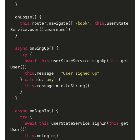
  }

  onLogin() {

this
.router.navigate([
'/book'
, 
this
.userState
Service.user().username])

  }

async
 onSingUp() {

try
 {

await
this
.userStateService.signUp(
this
.get
User())

this
.message = 
"User signed up"
    } 
catch
(e: 
any
) {

this
.message = e.toString()

    }

  }

async
 onSignIn() {

try
 {

await
this
.userStateService.signIn(
this
.get
User())

this
.onLogin()
