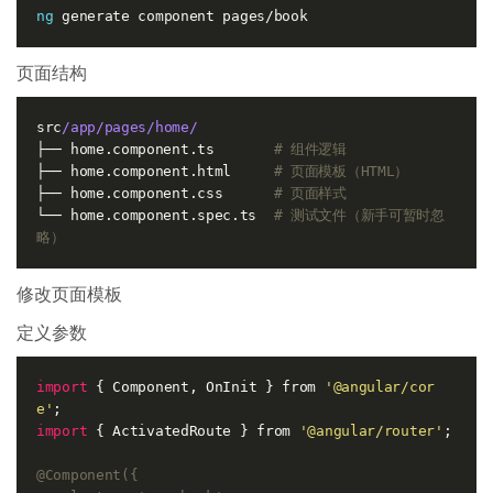
ng
页面结构
src
/app/pages/home/
├── home.component.ts       
# 组件逻辑
├── home.component.html     
# 页面模板（HTML）
├── home.component.css      
# 页面样式
└── home.component.spec.ts  
# 测试文件（新手可暂时忽
略）
修改页面模板
定义参数
import
 { Component, OnInit } from 
'@angular/cor
e'
import
 { ActivatedRoute } from 
'@angular/router'
;

@Component({
