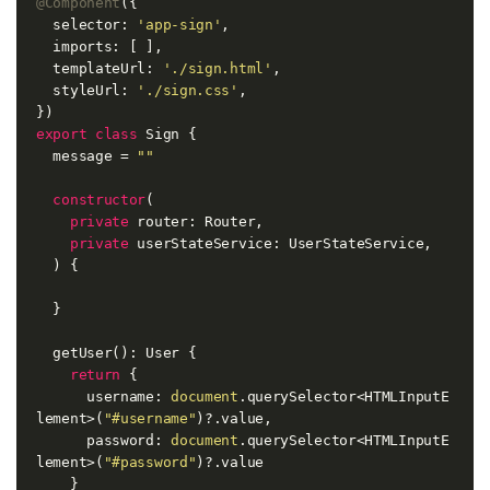
@Component
({

  selector: 
'app-sign'
,

  imports: [ ],

  templateUrl: 
'./sign.html'
,

  styleUrl: 
'./sign.css'
,

export
class
 Sign {

  message = 
""
constructor
(
private
 router: Router,

private
 userStateService: UserStateService,

) {

  }

  getUser(): User {

return
 {

      username: 
document
.querySelector<HTMLInputE
lement>(
"#username"
)?.value,

      password: 
document
.querySelector<HTMLInputE
lement>(
"#password"
)?.value

    }
