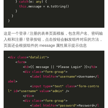
    } 
catch
(e: 
any
) {

this
.message = e.toString()

    }

  }

这是一个登录 / 注册的表单页面模板，包含用户名、密码输
入框和注册 / 登录按钮，点击按钮会触发组件对应的方法，
页面还会根据组件的 message 属性展示提示信息
<
div
class
=
"datalist"
>
<
form
>
<
h3
>
{{ message || "Please Login" }}
</
h3
>
<
div
class
=
"form-group"
>
<
label
htmlFor
=
"username"
>
Username
</
l
abel
>
<
input
type
=
"text"
class
=
"form-contro
l"
id
=
"username"
value
=
"admin"
 />
</
div
>
<
div
class
=
"form-group"
>
<
label
htmlFor
=
"password"
>
Password
</
l