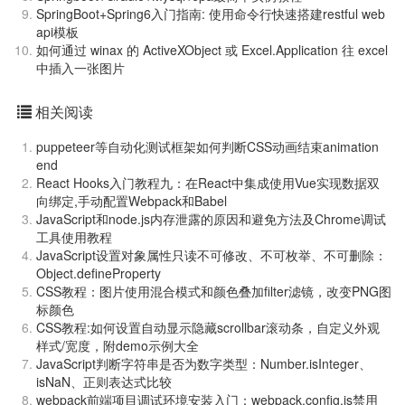
SpringBoot+Spring6入门指南: 使用命令行快速搭建restful web
api模板
如何通过 winax 的 ActiveXObject 或 Excel.Application 往 excel
中插入一张图片
相关阅读
puppeteer等自动化测试框架如何判断CSS动画结束animation
end
React Hooks入门教程九：在React中集成使用Vue实现数据双
向绑定,手动配置Webpack和Babel
JavaScript和node.js内存泄露的原因和避免方法及Chrome调试
工具使用教程
JavaScript设置对象属性只读不可修改、不可枚举、不可删除：
Object.defineProperty
CSS教程：图片使用混合模式和颜色叠加filter滤镜，改变PNG图
标颜色
CSS教程:如何设置自动显示隐藏scrollbar滚动条，自定义外观
样式/宽度，附demo示例大全
JavaScript判断字符串是否为数字类型：Number.isInteger、
isNaN、正则表达式比较
webpack前端项目调试环境安装入门：webpack.config.js禁用