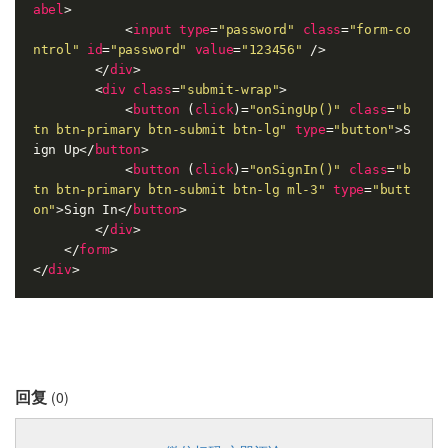
abel
>
<
input
type
=
"password"
class
=
"form-co
ntrol"
id
=
"password"
value
=
"123456"
 />
</
div
>
<
div
class
=
"submit-wrap"
>
<
button
 (
click
)=
"onSingUp()"
class
=
"b
tn btn-primary btn-submit btn-lg"
type
=
"button"
>
S
ign Up
</
button
>
<
button
 (
click
)=
"onSignIn()"
class
=
"b
tn btn-primary btn-submit btn-lg ml-3"
type
=
"butt
on"
>
Sign In
</
button
>
</
div
>
</
form
>
</
div
>
回复
(0)