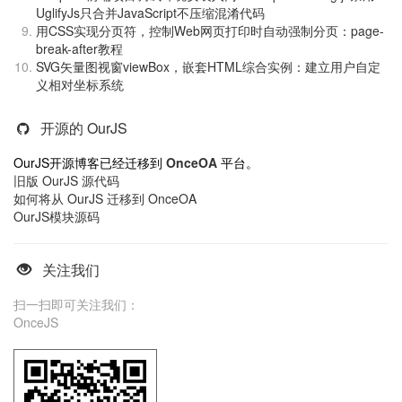
UglifyJs只合并JavaScript不压缩混淆代码
用CSS实现分页符，控制Web网页打印时自动强制分页：page-
break-after教程
SVG矢量图视窗viewBox，嵌套HTML综合实例：建立用户自定
义相对坐标系统
开源的 OurJS
OurJS开源博客已经迁移到
OnceOA
平台。
旧版 OurJS 源代码
如何将从 OurJS 迁移到 OnceOA
OurJS模块源码
关注我们
扫一扫即可关注我们：
OnceJS