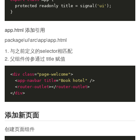
  protected readonly title = signal(
'ui'
);

app.html 添加引用
package\ui\src\app\app.html
与之前定义的selector相匹配
父组件传参通过 title 赋值
<
div
class
=
"page-welcome"
>
<
app-navbar
title
=
"Book hotel"
 />
<
router-outlet
>
</
router-outlet
>
</
div
>
添加新页面
创建页面组件