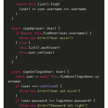
return
this
.list().find(

(
user
) =>
 user.username === username

    )

  }

async
 signUp(user: User) {

if
 (
await
this
.findUser(user.username)) {

throw
new
Error
(
"User exist"
)

    } 
else
 {

this
.list().push(user)

this
.user.set(user)

    }

  }

async
 signIn(loginUser: User) {

const
 user = 
await
this
.findUser(loginUser.us
ername)

if
 (user === 
undefined
) {

throw
new
Error
(
"User not exist"
)

    }

if
 (user.password !== loginUser.password) {

throw
new
Error
(
"Password not right"
)
