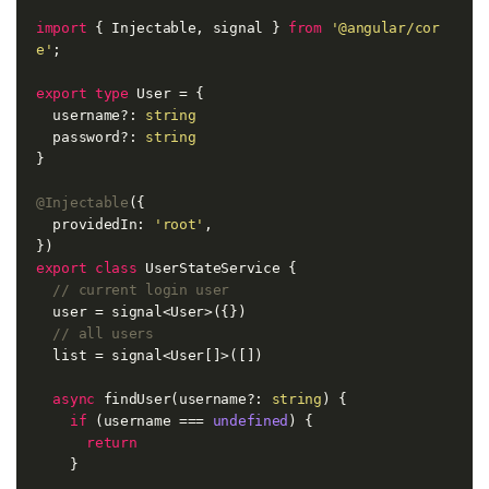
import
 { Injectable, signal } 
from
'@angular/cor
e'
;

export
type
 User = {

  username?: 
string
  password?: 
string
}

@Injectable
({

  providedIn: 
'root'
,

export
class
 UserStateService {

// current login user
  user = signal<User>({})

// all users
  list = signal<User[]>([])

async
 findUser(username?: 
string
) {

if
 (username === 
undefined
) {

return
    }
