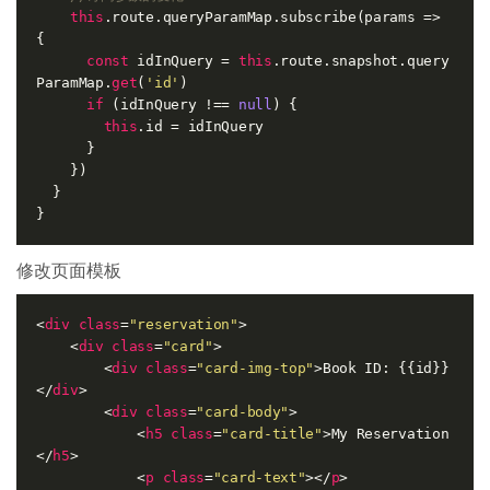
this
.route.queryParamMap.subscribe(params => 
{

const
 idInQuery = 
this
.route.snapshot.query
ParamMap.
get
(
'id'
)

if
 (idInQuery !== 
null
) {

this
.id = idInQuery

      }

    })

  }

修改页面模板
<
div
class
=
"reservation"
>
<
div
class
=
"card"
>
<
div
class
=
"card-img-top"
>
Book ID: {{id}}
</
div
>
<
div
class
=
"card-body"
>
<
h5
class
=
"card-title"
>
My Reservation
</
h5
>
<
p
class
=
"card-text"
>
</
p
>